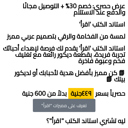
عرض حصري: خصم 30% + التوصيل مجانًا
والدفع عند الاستلام
استاند الكتب 'اقرأ'
لمسة من الفخامة والرقي بتصميم عربي مميز
استاند الكتب 'اقرأ' يقدم لك فرصة لإهداء أحبائك
تجربة فريدة، بقطعة ديكور رائعة مع تغليف
فخم وعبوة فاخرة
📗 كن مميز بأفضل هدية لأحبابك أو لديكور
بيتك 📗
حصرياً بسعر
٤٤٩جنية
بدلاً من 600 جنية
تعرف على مميزات "اقرأ"
ليه تشتري استاند الكتب "اقرأ"؟