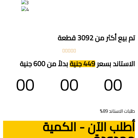
تم بيع أكثر من 3092 قطعة





الاستاند بسعر
449 جنية
بدلاً من 600 جنية
00
00
00
ساعة
دقيقة
ثانية
طلبات الاستاند
89%
أطلب الآن - الكمية