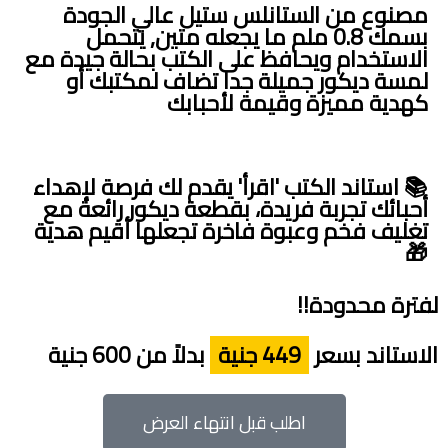
مصنوع من الستانلس ستيل عالي الجودة
بسمك 0.8 ملم ما يجعله متين, يتحمل
الاستخدام ويحافظ على الكتب بحالة جيدة مع
لمسة ديكور جميلة جدا تضاف لمكتبك أو
كهدية مميزة وقيمة لأحبابك
📚 استاند الكتب 'اقرأ' يقدم لك فرصة لإهداء
أحبائك تجربة فريدة، بقطعة ديكور رائعة مع
تغليف فخم وعبوة فاخرة تجعلها أقيم هدية
🎁
لفترة محدودة!!
الاستاند بسعر
449 جنية
بدلاً من 600 جنية
اطلب قبل انتهاء العرض